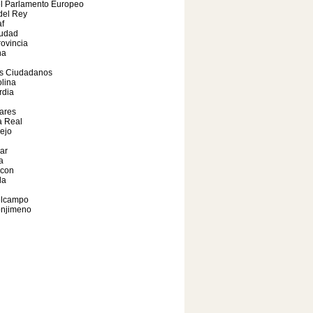
el Parlamento Europeo
del Rey
af
iudad
ovincia
na
s Ciudadanos
lina
rdia
lares
 Real
ejo
ar
a
lcon
da
elcampo
onjimeno