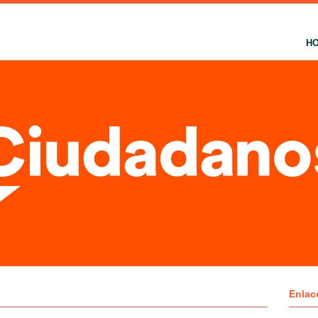
H
Enlac