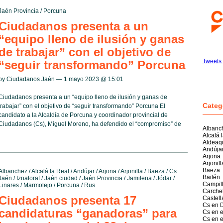
Jaén Provincia
/
Porcuna
Ciudadanos presenta a un
“equipo lleno de ilusión y ganas
de trabajar” con el objetivo de
Tweets
“seguir transformando” Porcuna
by Ciudadanos Jaén — 1 mayo 2023 @
15:01
Ciudadanos presenta a un “equipo lleno de ilusión y ganas de
Categ
trabajar” con el objetivo de “seguir transformando” Porcuna El
candidato a la Alcaldía de Porcuna y coordinador provincial de
Ciudadanos (Cs), Miguel Moreno, ha defendido el “compromiso” de
Albanc
Alcalá 
Aldea
Andúja
Arjona
Arjonill
Baeza
Albanchez
/
Alcalá la Real
/
Andújar
/
Arjona
/
Arjonilla
/
Baeza
/
Cs
Bailén
Jaén
/
Iznatoraf
/
Jaén ciudad
/
Jaén Provincia
/
Jamilena
/
Jódar
/
Campil
Linares
/
Marmolejo
/
Porcuna
/
Rus
Carche
Ciudadanos presenta 17
Castell
Cs en D
candidaturas “ganadoras” para
Cs en e
Cs en e