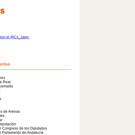
 por el @Cs_Jaen.
orías
hez
la Real
quemada
r
a
lo de Arenas
les
ar
iputación
l Congreso de los Diputados
l Parlamento de Andalucía