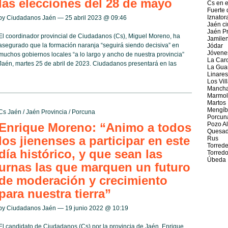
las elecciones del 28 de mayo
Cs en 
Fuerte 
Iznator
by Ciudadanos Jaén — 25 abril 2023 @
09:46
Jaén c
Jaén Pr
El coordinador provincial de Ciudadanos (Cs), Miguel Moreno, ha
Jamile
asegurado que la formación naranja “seguirá siendo decisiva” en
Jódar
Jóvene
muchos gobiernos locales “a lo largo y ancho de nuestra provincia”
La Caro
Jaén, martes 25 de abril de 2023. Ciudadanos presentará en las
La Gua
Linares
Los Vil
Mancha
Marmol
Martos
Mengíb
Cs Jaén
/
Jaén Provincia
/
Porcuna
Porcun
Enrique Moreno: “Animo a todos
Pozo A
Quesa
los jienenses a participar en este
Rus
Torred
día histórico, y que sean las
Torred
Úbeda
urnas las que marquen un futuro
de moderación y crecimiento
para nuestra tierra”
by Ciudadanos Jaén — 19 junio 2022 @
10:19
El candidato de Ciudadanos (Cs) por la provincia de Jaén, Enrique