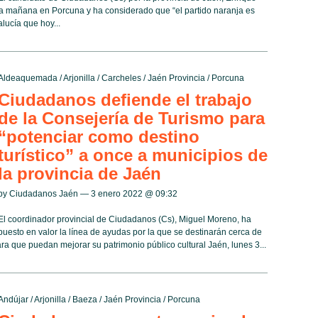
ta mañana en Porcuna y ha considerado que “el partido naranja es
ucía que hoy...
Aldeaquemada
/
Arjonilla
/
Carcheles
/
Jaén Provincia
/
Porcuna
Ciudadanos defiende el trabajo
de la Consejería de Turismo para
“potenciar como destino
turístico” a once a municipios de
la provincia de Jaén
by Ciudadanos Jaén — 3 enero 2022 @
09:32
El coordinador provincial de Ciudadanos (Cs), Miguel Moreno, ha
puesto en valor la línea de ayudas por la que se destinarán cerca de
a que puedan mejorar su patrimonio público cultural Jaén, lunes 3...
Andújar
/
Arjonilla
/
Baeza
/
Jaén Provincia
/
Porcuna