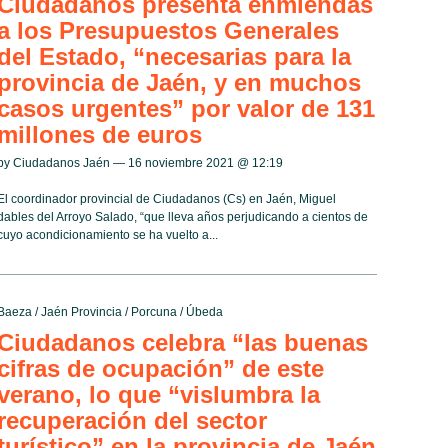
Ciudadanos presenta enmiendas
a los Presupuestos Generales
del Estado, “necesarias para la
provincia de Jaén, y en muchos
casos urgentes” por valor de 131
millones de euros
by Ciudadanos Jaén — 16 noviembre 2021 @
12:19
El coordinador provincial de Ciudadanos (Cs) en Jaén, Miguel
dables del Arroyo Salado, “que lleva años perjudicando a cientos de
cuyo acondicionamiento se ha vuelto a...
Baeza
/
Jaén Provincia
/
Porcuna
/
Úbeda
Ciudadanos celebra “las buenas
cifras de ocupación” de este
verano, lo que “vislumbra la
recuperación del sector
turístico” en la provincia de Jaén