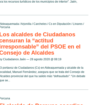
a los recursos turísticos de los municipios de interior”. Jaén,
Aldeaquemada
/
Arjonilla
/
Carcheles
/
Cs en Diputación
/
Linares
/
Porcuna
Los alcaldes de Ciudadanos
censuran la “actitud
irresponsable” del PSOE en el
Consejo de Alcaldes
by Ciudadanos Jaén — 28 agosto 2020 @
08:19
El portavoz de Ciudadanos (Cs) en Aldeaquemada y alcalde de la
localidad, Manuel Fernández, asegura que se trata del Consejo de
Alcaldes provincial del que ha salido más “defraudado”: “Un debate
ue se...
Porcuna